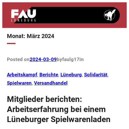
Zum
Inhalt
springen
Monat:
März 2024
Posted on
2024-03-09
by
faulg17
in
Arbeitskampf
, 
Berichte
, 
Lüneburg
, 
Solidarität
, 
Spielwaren
, 
Versandhandel
Mitglieder berichten:
Arbeitserfahrung bei einem
Lüneburger Spielwarenladen