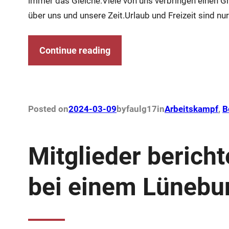
immer das Gleiche:Viele von uns verbringen einen G
über uns und unsere Zeit.Urlaub und Freizeit sind nur
Continue reading
Posted on
2024-03-09
by
faulg17
in
Arbeitskampf
, 
B
Mitglieder berich
bei einem Lünebu