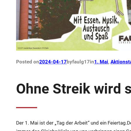
Posted on
2024-04-17
by
faulg17
in
1. Mai
, 
Aktionst
Ohne Streik wird s
Der 1. Mai ist der „Tag der Arbeit“ und ein Feiertag.