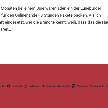
en Monaten bei einem Spielwarenladen ein der Lüneburger
 für den Onlinehandel- 8 Stunden Pakete packen. Als ich
 eingesetzt, wer die Branche kennt, weiß, dass das die Ha
waren…
witter
Facebook
Instagram
Telegram
BlueSky
Mastodon
Matrix