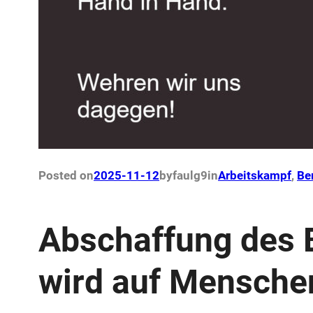
Posted on
2025-11-12
by
faulg9
in
Arbeitskampf
, 
Be
Abschaffung des 
wird auf Mensche