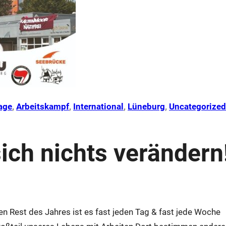
age
, 
Arbeitskampf
, 
International
, 
Lüneburg
, 
Uncategorize
ich nichts verändern
Den Rest des Jahres ist es fast jeden Tag & fast jede Woche