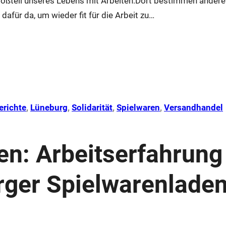
roßteil unseres Lebens mit Arbeiten.Dort bestimmen andere
 dafür da, um wieder fit für die Arbeit zu…
erichte
, 
Lüneburg
, 
Solidarität
, 
Spielwaren
, 
Versandhandel
ten: Arbeitserfahrung
rger Spielwarenlade