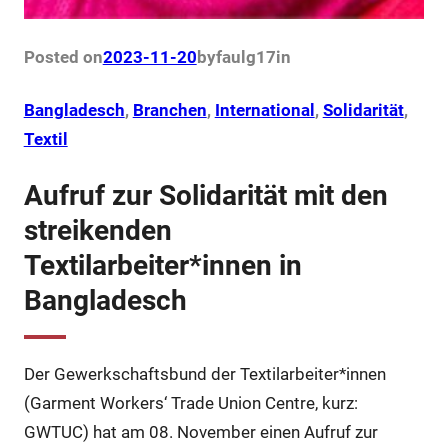
Posted on
2023-11-20
by
faulg17
in
Bangladesch
, 
Branchen
, 
International
, 
Solidarität
, 
Textil
Aufruf zur Solidarität mit den
streikenden
Textilarbeiter*innen in
Bangladesch
Der Gewerkschaftsbund der Textilarbeiter*innen
(Garment Workers‘ Trade Union Centre, kurz:
GWTUC) hat am 08. November einen Aufruf zur