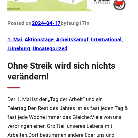
Posted on
2024-04-17
by
faulg17
in
1. Mai
, 
Aktionstage
, 
Arbeitskampf
, 
International
, 
Lüneburg
, 
Uncategorized
Ohne Streik wird sich nichts
verändern!
Der 1. Mai ist der „Tag der Arbeit“ und ein
Feiertag.Den Rest des Jahres ist es fast jeden Tag &
fast jede Woche immer das Gleiche:Viele von uns
verbringen einen Großteil unseres Lebens mit
Arbeiten.Dort bestimmen andere über uns und